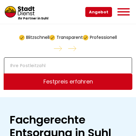
Angebot
Ihr Partner in Suhl
Blitzschnell
Transparent
Professionell
I
h
r
e
Festpreis erfahren
P
o
s
t
l
e
Fachgerechte
i
t
Entsorgung in Suhl
z
a