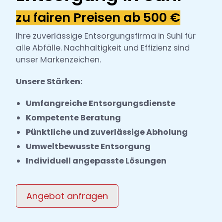
h
zu fairen Preisen ab 500 €
l
Ihre zuverlässige Entsorgungsfirma in Suhl für
alle Abfälle. Nachhaltigkeit und Effizienz sind
unser Markenzeichen.
Unsere Stärken:
Umfangreiche Entsorgungsdienste
Kompetente Beratung
Pünktliche und zuverlässige Abholung
Umweltbewusste Entsorgung
Individuell angepasste Lösungen
Angebot anfragen