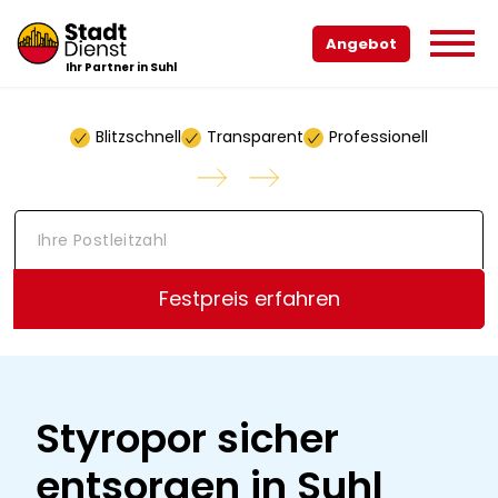
Angebot
Ihr Partner in Suhl
Blitzschnell
Transparent
Professionell
I
h
r
e
Festpreis erfahren
P
o
s
t
l
e
Styropor sicher
i
t
entsorgen in Suhl
z
a