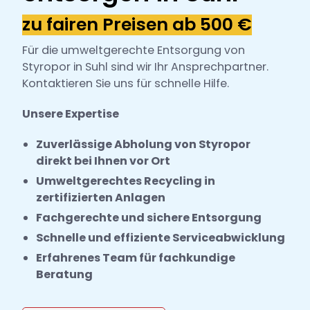
h
zu fairen Preisen ab 500 €
l
Für die umweltgerechte Entsorgung von
Styropor in Suhl sind wir Ihr Ansprechpartner.
Kontaktieren Sie uns für schnelle Hilfe.
Unsere Expertise
Zuverlässige Abholung von Styropor
direkt bei Ihnen vor Ort
Umweltgerechtes Recycling in
zertifizierten Anlagen
Fachgerechte und sichere Entsorgung
Schnelle und effiziente Serviceabwicklung
Erfahrenes Team für fachkundige
Beratung